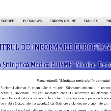
 EUROPEI
EURONEWS
EUROPA ONLINE
EUR-LEX
PR
Masa rotundă “Sănătatea creierului în contextul 
Subiectul abordat în cadrul Mesei rotunde “Sănătatea creierului în context
actual și important, întrucât sănătatea creierului reprezintă un element e
dezvoltarea durabilă a societății. În contextul strategiilor europene dedicate s
de viață sănătos, atenția acordată sănătății creierului devine o prioritate tot 
Prin această masă rotundă organizatorii şi-au propus să creeze un spațiu de dialog