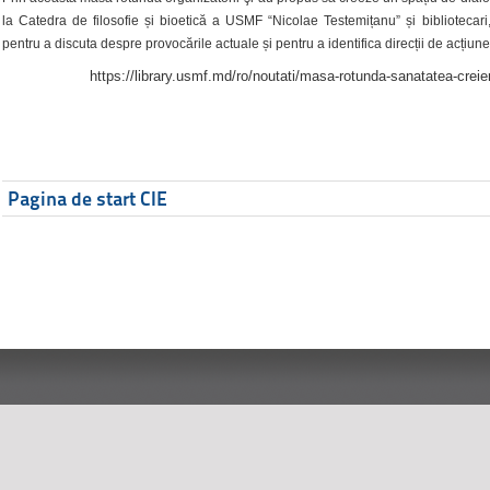
la Catedra de filosofie și bioetică a USMF “Nicolae Testemițanu” și bibliotecari,
pentru a discuta despre provocările actuale și pentru a identifica direcții de acțiune
https://library.usmf.md/ro/noutati/masa-rotunda-sanatatea-creier
Pagina de start CIE