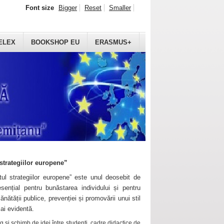
Font size
Bigger
Reset
Smaller
ELEX
BOOKSHOP EU
ERASMUS+
strategiilor europene”
ul strategiilor europene” este unul deosebit de
sențial pentru bunăstarea individului și pentru
ănătății publice, prevenției și promovării unui stil
mai evidentă.
 și schimb de idei între studenți, cadre didactice de