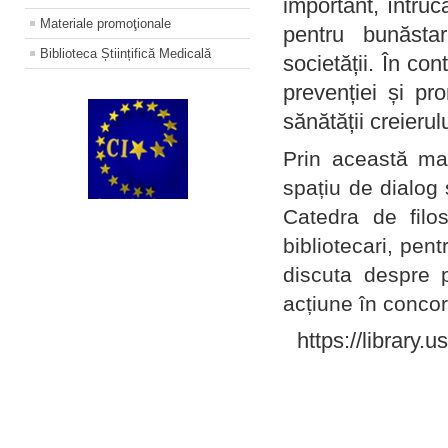
important, întruc
Materiale promoţionale
pentru bunăstar
Biblioteca Științifică Medicală
societății. În con
prevenției și pr
sănătății creierul
Prin această ma
spațiu de dialog 
Catedra de filo
bibliotecari, pent
discuta despre p
acțiune în concord
https://library.