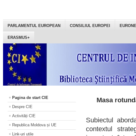
PARLAMENTUL EUROPEAN
CONSILIUL EUROPEI
EURON
ERASMUS+
Pagina de start CIE
Masa rotundă
Despre CIE
Activități CIE
Subiectul aborda
Republica Moldova și UE
contextul strat
Link-uri utile