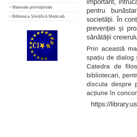
important, întruc
Materiale promoţionale
pentru bunăstar
Biblioteca Științifică Medicală
societății. În con
prevenției și pr
sănătății creierul
Prin această ma
spațiu de dialog 
Catedra de filo
bibliotecari, pent
discuta despre p
acțiune în concord
https://library.