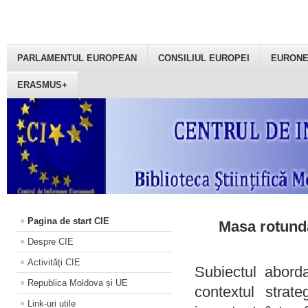
PARLAMENTUL EUROPEAN
CONSILIUL EUROPEI
EURON
ERASMUS+
Pagina de start CIE
Masa rotundă
Despre CIE
Activități CIE
Subiectul aborda
Republica Moldova și UE
contextul strat
Link-uri utile