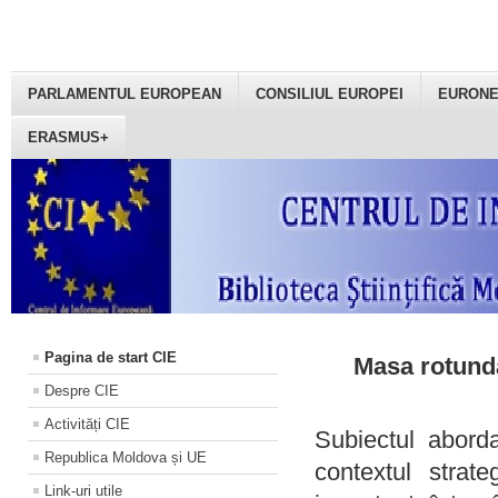
PARLAMENTUL EUROPEAN
CONSILIUL EUROPEI
EURON
ERASMUS+
Pagina de start CIE
Masa rotundă
Despre CIE
Activități CIE
Subiectul aborda
Republica Moldova și UE
contextul strat
Link-uri utile