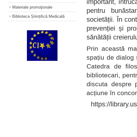
important, întruc
Materiale promoţionale
pentru bunăstar
Biblioteca Științifică Medicală
societății. În con
prevenției și pr
sănătății creierul
Prin această ma
spațiu de dialog 
Catedra de filo
bibliotecari, pent
discuta despre p
acțiune în concord
https://library.