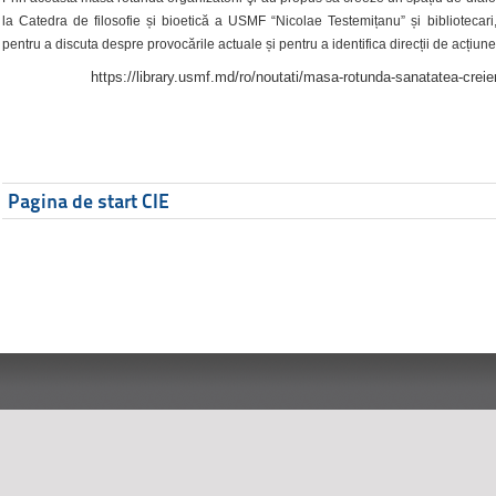
la Catedra de filosofie și bioetică a USMF “Nicolae Testemițanu” și bibliotecari,
pentru a discuta despre provocările actuale și pentru a identifica direcții de acțiune
https://library.usmf.md/ro/noutati/masa-rotunda-sanatatea-creier
Pagina de start CIE