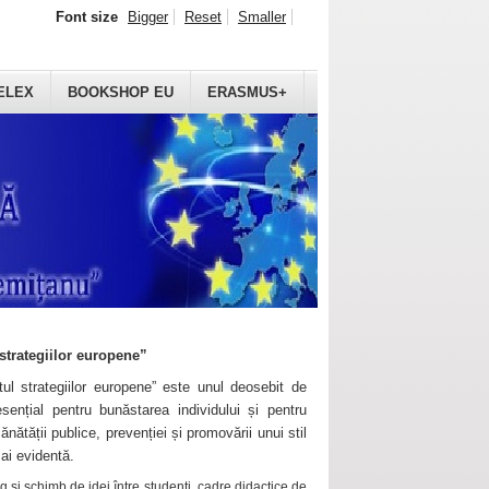
Font size
Bigger
Reset
Smaller
ELEX
BOOKSHOP EU
ERASMUS+
strategiilor europene”
ul strategiilor europene” este unul deosebit de
sențial pentru bunăstarea individului și pentru
ănătății publice, prevenției și promovării unui stil
mai evidentă.
 și schimb de idei între studenți, cadre didactice de