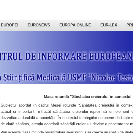
 EUROPEI
EURONEWS
EUROPA ONLINE
EUR-LEX
PR
Masa rotundă “Sănătatea creierului în contextul 
Subiectul abordat în cadrul Mesei rotunde “Sănătatea creierului în context
actual și important, întrucât sănătatea creierului reprezintă un element e
dezvoltarea durabilă a societății. În contextul strategiilor europene dedicate s
de viață sănătos, atenția acordată sănătății creierului devine o prioritate tot 
Prin această masă rotundă organizatorii şi-au propus să creeze un spațiu de dialog