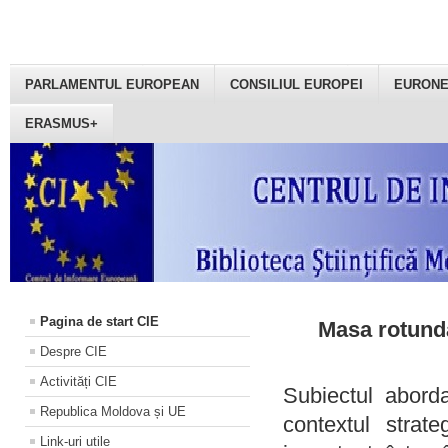
PARLAMENTUL EUROPEAN
CONSILIUL EUROPEI
EURON
ERASMUS+
Pagina de start CIE
Masa rotundă
Despre CIE
Activități CIE
Subiectul aborda
Republica Moldova și UE
contextul strat
Link-uri utile