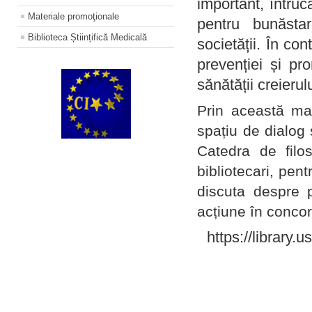
important, întruc
Materiale promoţionale
pentru bunăstar
Biblioteca Științifică Medicală
societății. În con
prevenției și pr
sănătății creierul
Prin această ma
spațiu de dialog 
Catedra de filo
bibliotecari, pent
discuta despre p
acțiune în concord
https://library.