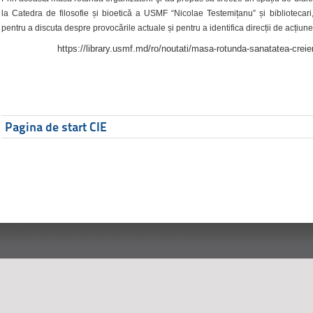
la Catedra de filosofie și bioetică a USMF “Nicolae Testemițanu” și bibliotecari,
pentru a discuta despre provocările actuale și pentru a identifica direcții de acțiune
https://library.usmf.md/ro/noutati/masa-rotunda-sanatatea-creier
Pagina de start CIE