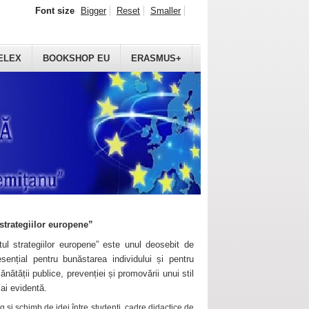
Font size
Bigger
Reset
Smaller
ELEX
BOOKSHOP EU
ERASMUS+
strategiilor europene”
ul strategiilor europene” este unul deosebit de
sențial pentru bunăstarea individului și pentru
ănătății publice, prevenției și promovării unui stil
mai evidentă.
 și schimb de idei între studenți, cadre didactice de