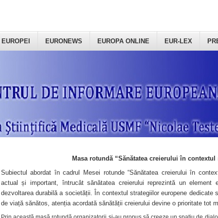
 EUROPEI
EURONEWS
EUROPA ONLINE
EUR-LEX
PR
Masa rotundă “Sănătatea creierului în contextul 
Subiectul abordat în cadrul Mesei rotunde “Sănătatea creierului în context
actual și important, întrucât sănătatea creierului reprezintă un element e
dezvoltarea durabilă a societății. În contextul strategiilor europene dedicate s
de viață sănătos, atenția acordată sănătății creierului devine o prioritate tot 
Prin această masă rotundă organizatorii şi-au propus să creeze un spațiu de dialog