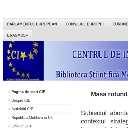
PARLAMENTUL EUROPEAN
CONSILIUL EUROPEI
EURON
ERASMUS+
Pagina de start CIE
Masa rotundă
Despre CIE
Activități CIE
Subiectul aborda
Republica Moldova și UE
contextul strat
Link-uri utile