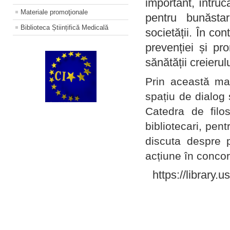
important, întruc
Materiale promoţionale
pentru bunăstar
Biblioteca Științifică Medicală
societății. În con
prevenției și pr
sănătății creierul
Prin această ma
spațiu de dialog 
Catedra de filo
bibliotecari, pent
discuta despre p
acțiune în concord
https://library.