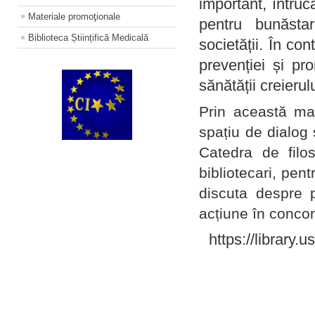
important, întruc
Materiale promoţionale
pentru bunăstar
Biblioteca Științifică Medicală
societății. În con
prevenției și pr
sănătății creierul
Prin această ma
spațiu de dialog 
Catedra de filo
bibliotecari, pent
discuta despre p
acțiune în concord
https://library.