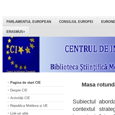
PARLAMENTUL EUROPEAN
CONSILIUL EUROPEI
EURON
ERASMUS+
Pagina de start CIE
Masa rotundă
Despre CIE
Activități CIE
Subiectul aborda
Republica Moldova și UE
contextul strat
Link-uri utile