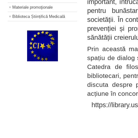
important, întruc
Materiale promoţionale
pentru bunăstar
Biblioteca Științifică Medicală
societății. În con
prevenției și pr
sănătății creierul
Prin această ma
spațiu de dialog 
Catedra de filo
bibliotecari, pent
discuta despre p
acțiune în concord
https://library.