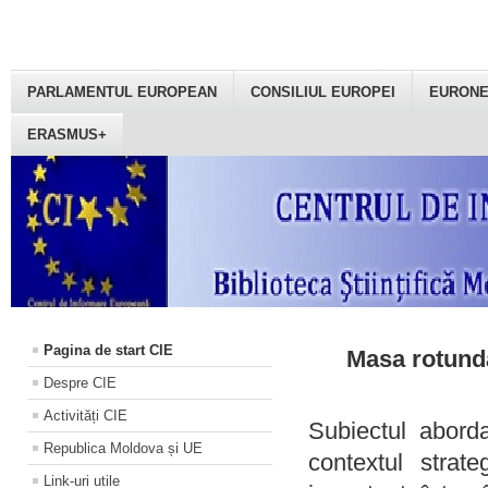
PARLAMENTUL EUROPEAN
CONSILIUL EUROPEI
EURON
ERASMUS+
Pagina de start CIE
Masa rotundă
Despre CIE
Activități CIE
Subiectul aborda
Republica Moldova și UE
contextul strat
Link-uri utile