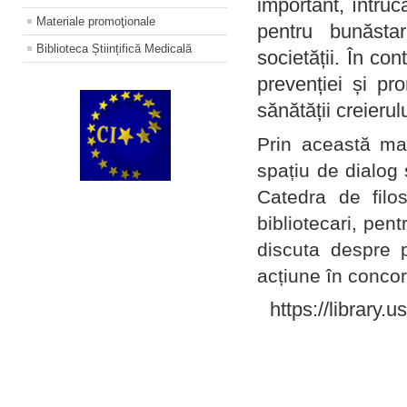
important, întruc
Materiale promoţionale
pentru bunăstar
Biblioteca Științifică Medicală
societății. În con
prevenției și pr
sănătății creierul
Prin această ma
spațiu de dialog 
Catedra de filo
bibliotecari, pent
discuta despre p
acțiune în concord
https://library.