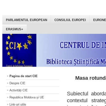
PARLAMENTUL EUROPEAN
CONSILIUL EUROPEI
EURON
ERASMUS+
Pagina de start CIE
Masa rotundă
Despre CIE
Activități CIE
Subiectul aborda
Republica Moldova și UE
contextul strat
Link-uri utile