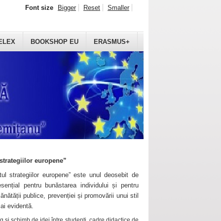
Font size
Bigger
Reset
Smaller
ELEX
BOOKSHOP EU
ERASMUS+
strategiilor europene”
ul strategiilor europene” este unul deosebit de
sențial pentru bunăstarea individului și pentru
ănătății publice, prevenției și promovării unui stil
mai evidentă.
 și schimb de idei între studenți, cadre didactice de