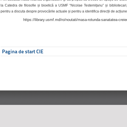
la Catedra de filosofie și bioetică a USMF “Nicolae Testemițanu” și bibliotecari,
pentru a discuta despre provocările actuale și pentru a identifica direcții de acțiune
https://library.usmf.md/ro/noutati/masa-rotunda-sanatatea-creier
Pagina de start CIE