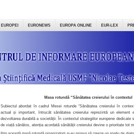
 EUROPEI
EURONEWS
EUROPA ONLINE
EUR-LEX
PR
Masa rotundă “Sănătatea creierului în contextul 
Subiectul abordat în cadrul Mesei rotunde “Sănătatea creierului în context
actual și important, întrucât sănătatea creierului reprezintă un element e
dezvoltarea durabilă a societății. În contextul strategiilor europene dedicate s
de viață sănătos, atenția acordată sănătății creierului devine o prioritate tot 
Prin această masă rotundă organizatorii şi-au propus să creeze un spațiu de dialog