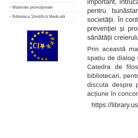
important, întruc
Materiale promoţionale
pentru bunăstar
Biblioteca Științifică Medicală
societății. În con
prevenției și pr
sănătății creierul
Prin această ma
spațiu de dialog 
Catedra de filo
bibliotecari, pent
discuta despre p
acțiune în concord
https://library.