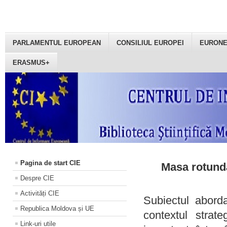
PARLAMENTUL EUROPEAN
CONSILIUL EUROPEI
EURON
ERASMUS+
Pagina de start CIE
Masa rotundă
Despre CIE
Activități CIE
Subiectul aborda
Republica Moldova și UE
contextul strat
Link-uri utile