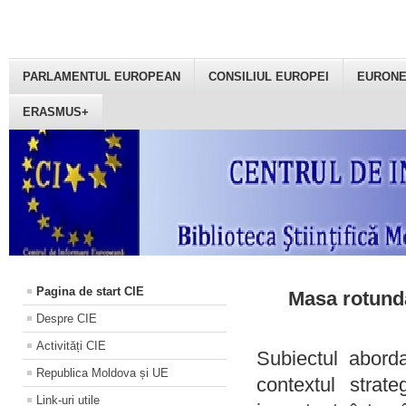
PARLAMENTUL EUROPEAN
CONSILIUL EUROPEI
EURON
ERASMUS+
Pagina de start CIE
Masa rotundă
Despre CIE
Activități CIE
Subiectul aborda
Republica Moldova și UE
contextul strat
Link-uri utile