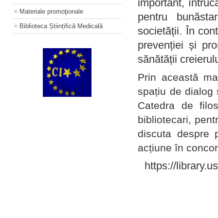
important, întruc
Materiale promoţionale
pentru bunăstar
Biblioteca Științifică Medicală
societății. În con
prevenției și pr
sănătății creierul
Prin această ma
spațiu de dialog 
Catedra de filo
bibliotecari, pent
discuta despre p
acțiune în concord
https://library.