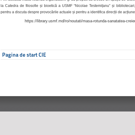
la Catedra de filosofie și bioetică a USMF “Nicolae Testemițanu” și bibliotecari,
pentru a discuta despre provocările actuale și pentru a identifica direcții de acțiune
https://library.usmf.md/ro/noutati/masa-rotunda-sanatatea-creier
Pagina de start CIE