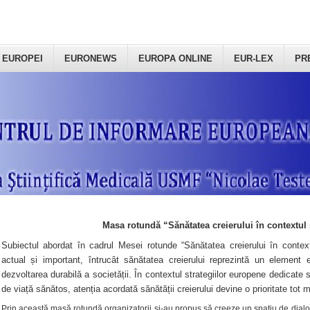
 EUROPEI
EURONEWS
EUROPA ONLINE
EUR-LEX
PR
Masa rotundă “Sănătatea creierului în contextul 
Subiectul abordat în cadrul Mesei rotunde “Sănătatea creierului în context
actual și important, întrucât sănătatea creierului reprezintă un element e
dezvoltarea durabilă a societății. În contextul strategiilor europene dedicate s
de viață sănătos, atenția acordată sănătății creierului devine o prioritate tot 
Prin această masă rotundă organizatorii şi-au propus să creeze un spațiu de dialog