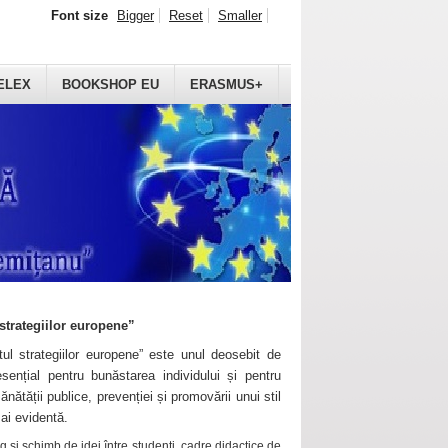
Font size
Bigger
Reset
Smaller
ELEX
BOOKSHOP EU
ERASMUS+
strategiilor europene”
ul strategiilor europene” este unul deosebit de
sențial pentru bunăstarea individului și pentru
ănătății publice, prevenției și promovării unui stil
mai evidentă.
 și schimb de idei între studenți, cadre didactice de