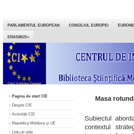
PARLAMENTUL EUROPEAN
CONSILIUL EUROPEI
EURON
ERASMUS+
Pagina de start CIE
Masa rotundă
Despre CIE
Activități CIE
Subiectul aborda
Republica Moldova și UE
contextul strat
Link-uri utile