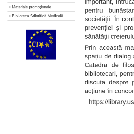
important, întruc
Materiale promoţionale
pentru bunăstar
Biblioteca Științifică Medicală
societății. În con
prevenției și pr
sănătății creierul
Prin această ma
spațiu de dialog 
Catedra de filo
bibliotecari, pent
discuta despre p
acțiune în concord
https://library.