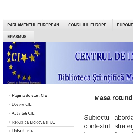
PARLAMENTUL EUROPEAN
CONSILIUL EUROPEI
EURON
ERASMUS+
Pagina de start CIE
Masa rotundă
Despre CIE
Activități CIE
Subiectul aborda
Republica Moldova și UE
contextul strat
Link-uri utile