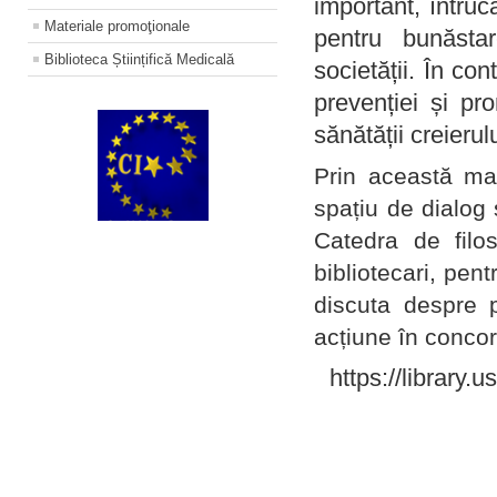
important, întruc
Materiale promoţionale
pentru bunăstar
Biblioteca Științifică Medicală
societății. În con
prevenției și pr
sănătății creierul
Prin această ma
spațiu de dialog 
Catedra de filo
bibliotecari, pent
discuta despre p
acțiune în concord
https://library.