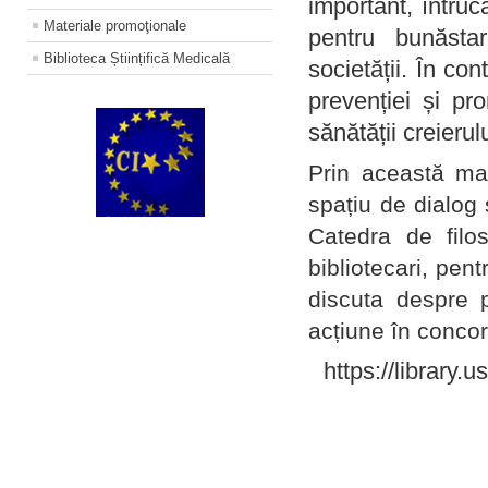
important, întruc
Materiale promoţionale
pentru bunăstar
Biblioteca Științifică Medicală
societății. În con
prevenției și pr
sănătății creierul
Prin această ma
spațiu de dialog 
Catedra de filo
bibliotecari, pent
discuta despre p
acțiune în concord
https://library.