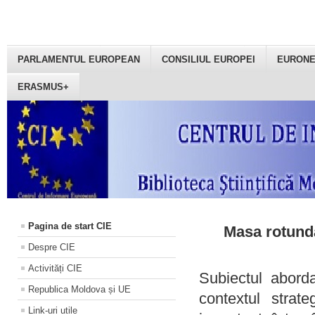
PARLAMENTUL EUROPEAN
CONSILIUL EUROPEI
EURON
ERASMUS+
Pagina de start CIE
Masa rotundă
Despre CIE
Activități CIE
Subiectul aborda
Republica Moldova și UE
contextul strat
Link-uri utile