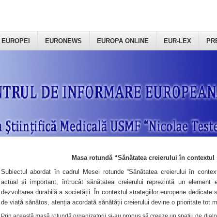
 EUROPEI
EURONEWS
EUROPA ONLINE
EUR-LEX
PR
Masa rotundă “Sănătatea creierului în contextul 
Subiectul abordat în cadrul Mesei rotunde “Sănătatea creierului în context
actual și important, întrucât sănătatea creierului reprezintă un element e
dezvoltarea durabilă a societății. În contextul strategiilor europene dedicate s
de viață sănătos, atenția acordată sănătății creierului devine o prioritate tot 
Prin această masă rotundă organizatorii şi-au propus să creeze un spațiu de dialog