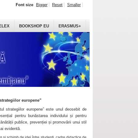
Font size
Bigger
Reset
Smaller
ELEX
BOOKSHOP EU
ERASMUS+
strategiilor europene”
ul strategiilor europene” este unul deosebit de
sențial pentru bunăstarea individului și pentru
ănătății publice, prevenției și promovării unui stil
mai evidentă.
 și schimb de idei între studenți, cadre didactice de