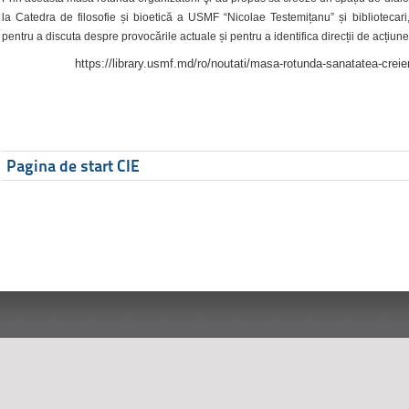
la Catedra de filosofie și bioetică a USMF “Nicolae Testemițanu” și bibliotecari,
pentru a discuta despre provocările actuale și pentru a identifica direcții de acțiune
https://library.usmf.md/ro/noutati/masa-rotunda-sanatatea-creier
Pagina de start CIE