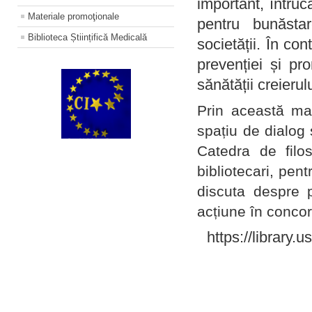
important, întruc
Materiale promoţionale
pentru bunăstar
Biblioteca Științifică Medicală
societății. În con
prevenției și pr
sănătății creierul
Prin această ma
spațiu de dialog 
Catedra de filo
bibliotecari, pent
discuta despre p
acțiune în concord
https://library.