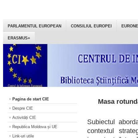
PARLAMENTUL EUROPEAN
CONSILIUL EUROPEI
EURON
ERASMUS+
Pagina de start CIE
Masa rotundă
Despre CIE
Activități CIE
Subiectul aborda
Republica Moldova și UE
contextul strat
Link-uri utile