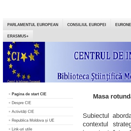
PARLAMENTUL EUROPEAN
CONSILIUL EUROPEI
EURON
ERASMUS+
Pagina de start CIE
Masa rotundă
Despre CIE
Activități CIE
Subiectul aborda
Republica Moldova și UE
contextul strat
Link-uri utile