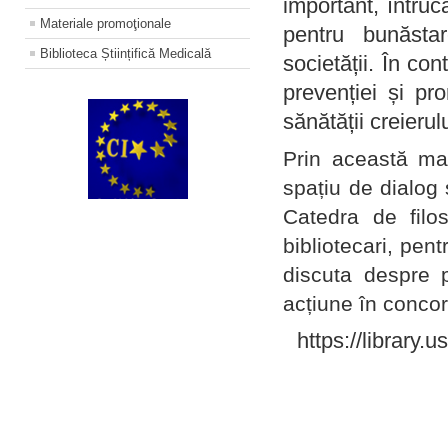
important, întruc
Materiale promoţionale
pentru bunăstar
Biblioteca Științifică Medicală
societății. În con
prevenției și pr
sănătății creierul
Prin această ma
spațiu de dialog 
Catedra de filo
bibliotecari, pent
discuta despre p
acțiune în concord
https://library.