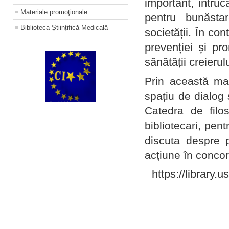
important, întruc
Materiale promoţionale
pentru bunăstar
Biblioteca Științifică Medicală
societății. În con
prevenției și pr
sănătății creierul
Prin această ma
spațiu de dialog 
Catedra de filo
bibliotecari, pent
discuta despre p
acțiune în concord
https://library.