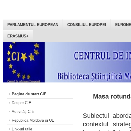
PARLAMENTUL EUROPEAN
CONSILIUL EUROPEI
EURON
ERASMUS+
Pagina de start CIE
Masa rotundă
Despre CIE
Activități CIE
Subiectul aborda
Republica Moldova și UE
contextul strat
Link-uri utile