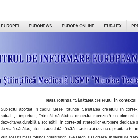
 EUROPEI
EURONEWS
EUROPA ONLINE
EUR-LEX
PR
Masa rotundă “Sănătatea creierului în contextul 
Subiectul abordat în cadrul Mesei rotunde “Sănătatea creierului în context
actual și important, întrucât sănătatea creierului reprezintă un element e
dezvoltarea durabilă a societății. În contextul strategiilor europene dedicate s
de viață sănătos, atenția acordată sănătății creierului devine o prioritate tot 
Prin această masă rotundă organizatorii şi-au propus să creeze un spațiu de dialog