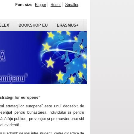
Font size
Bigger
Reset
Smaller
ELEX
BOOKSHOP EU
ERASMUS+
strategiilor europene”
ul strategiilor europene” este unul deosebit de
sențial pentru bunăstarea individului și pentru
ănătății publice, prevenției și promovării unui stil
mai evidentă.
 și schimb de idei între studenți, cadre didactice de