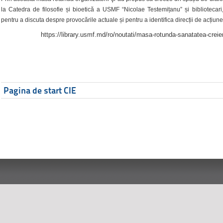
la Catedra de filosofie și bioetică a USMF “Nicolae Testemițanu” și bibliotecari,
pentru a discuta despre provocările actuale și pentru a identifica direcții de acțiune
https://library.usmf.md/ro/noutati/masa-rotunda-sanatatea-creier
Pagina de start CIE