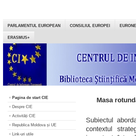
PARLAMENTUL EUROPEAN
CONSILIUL EUROPEI
EURON
ERASMUS+
Pagina de start CIE
Masa rotundă
Despre CIE
Activități CIE
Subiectul aborda
Republica Moldova și UE
contextul strat
Link-uri utile