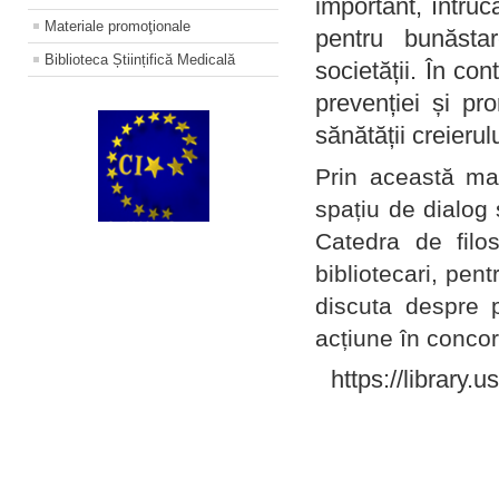
important, întruc
Materiale promoţionale
pentru bunăstar
Biblioteca Științifică Medicală
societății. În con
prevenției și pr
sănătății creierul
Prin această ma
spațiu de dialog 
Catedra de filo
bibliotecari, pent
discuta despre p
acțiune în concord
https://library.