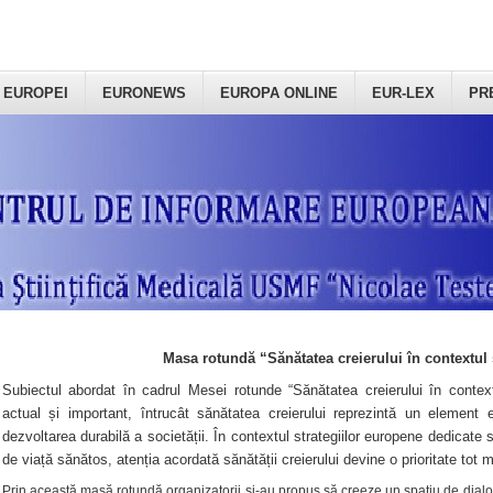
 EUROPEI
EURONEWS
EUROPA ONLINE
EUR-LEX
PR
Masa rotundă “Sănătatea creierului în contextul 
Subiectul abordat în cadrul Mesei rotunde “Sănătatea creierului în context
actual și important, întrucât sănătatea creierului reprezintă un element e
dezvoltarea durabilă a societății. În contextul strategiilor europene dedicate s
de viață sănătos, atenția acordată sănătății creierului devine o prioritate tot 
Prin această masă rotundă organizatorii şi-au propus să creeze un spațiu de dialog