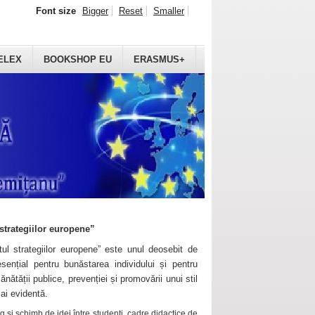
Font size
Bigger
Reset
Smaller
ELEX
BOOKSHOP EU
ERASMUS+
strategiilor europene”
ul strategiilor europene” este unul deosebit de
sențial pentru bunăstarea individului și pentru
ănătății publice, prevenției și promovării unui stil
mai evidentă.
 și schimb de idei între studenți, cadre didactice de