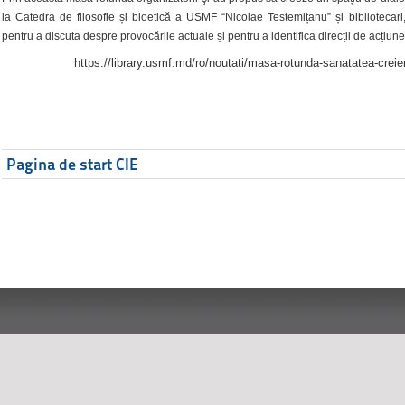
la Catedra de filosofie și bioetică a USMF “Nicolae Testemițanu” și bibliotecari,
pentru a discuta despre provocările actuale și pentru a identifica direcții de acțiune
https://library.usmf.md/ro/noutati/masa-rotunda-sanatatea-creier
Pagina de start CIE