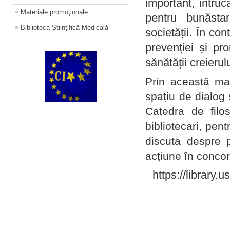
important, întruc
Materiale promoţionale
pentru bunăstar
Biblioteca Științifică Medicală
societății. În con
prevenției și pr
sănătății creierul
Prin această ma
spațiu de dialog 
Catedra de filo
bibliotecari, pent
discuta despre p
acțiune în concord
https://library.