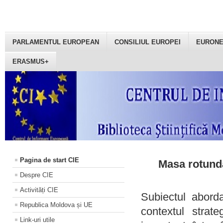
PARLAMENTUL EUROPEAN
CONSILIUL EUROPEI
EURON
ERASMUS+
Pagina de start CIE
Masa rotundă
Despre CIE
Activități CIE
Subiectul aborda
Republica Moldova și UE
contextul strat
Link-uri utile