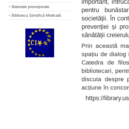
important, întruc
Materiale promoţionale
pentru bunăstar
Biblioteca Științifică Medicală
societății. În con
prevenției și pr
sănătății creierul
Prin această ma
spațiu de dialog 
Catedra de filo
bibliotecari, pent
discuta despre p
acțiune în concord
https://library.