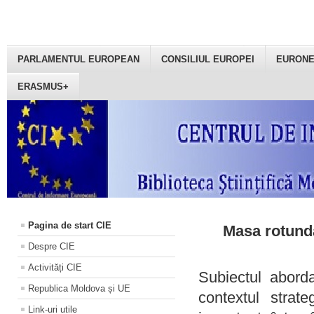
PARLAMENTUL EUROPEAN
CONSILIUL EUROPEI
EURON
ERASMUS+
Pagina de start CIE
Masa rotundă
Despre CIE
Activități CIE
Subiectul aborda
Republica Moldova și UE
contextul strat
Link-uri utile