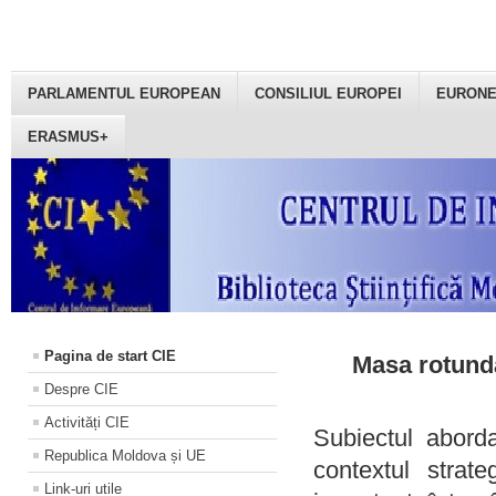
PARLAMENTUL EUROPEAN
CONSILIUL EUROPEI
EURON
ERASMUS+
Pagina de start CIE
Masa rotundă
Despre CIE
Activități CIE
Subiectul aborda
Republica Moldova și UE
contextul strat
Link-uri utile