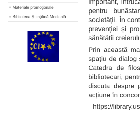
important, întruc
Materiale promoţionale
pentru bunăstar
Biblioteca Științifică Medicală
societății. În con
prevenției și pr
sănătății creierul
Prin această ma
spațiu de dialog 
Catedra de filo
bibliotecari, pent
discuta despre p
acțiune în concord
https://library.