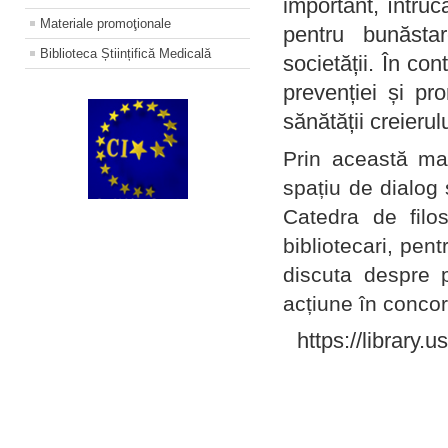
important, întruc
Materiale promoţionale
pentru bunăstar
Biblioteca Științifică Medicală
societății. În con
prevenției și pr
sănătății creierul
Prin această ma
spațiu de dialog 
Catedra de filo
bibliotecari, pent
discuta despre p
acțiune în concord
https://library.