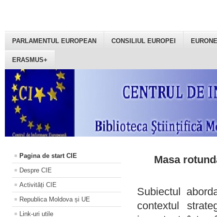
PARLAMENTUL EUROPEAN
CONSILIUL EUROPEI
EURON
ERASMUS+
Pagina de start CIE
Masa rotundă
Despre CIE
Activități CIE
Subiectul aborda
Republica Moldova și UE
contextul strat
Link-uri utile