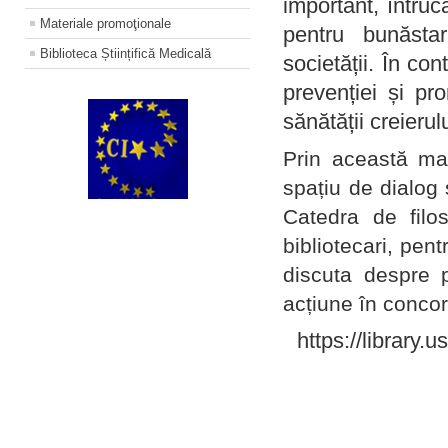
important, întruc
Materiale promoţionale
pentru bunăstar
Biblioteca Științifică Medicală
societății. În con
prevenției și pr
sănătății creierul
Prin această ma
spațiu de dialog 
Catedra de filo
bibliotecari, pent
discuta despre p
acțiune în concord
https://library.