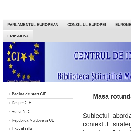
PARLAMENTUL EUROPEAN
CONSILIUL EUROPEI
EURON
ERASMUS+
Pagina de start CIE
Masa rotundă
Despre CIE
Activități CIE
Subiectul aborda
Republica Moldova și UE
contextul strat
Link-uri utile