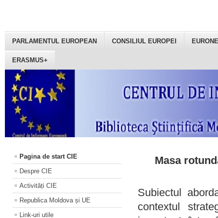
PARLAMENTUL EUROPEAN
CONSILIUL EUROPEI
EURON
ERASMUS+
Pagina de start CIE
Masa rotundă
Despre CIE
Activități CIE
Subiectul aborda
Republica Moldova și UE
contextul strat
Link-uri utile