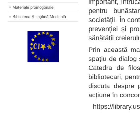
important, întruc
Materiale promoţionale
pentru bunăstar
Biblioteca Științifică Medicală
societății. În con
prevenției și pr
sănătății creierul
Prin această ma
spațiu de dialog 
Catedra de filo
bibliotecari, pent
discuta despre p
acțiune în concord
https://library.