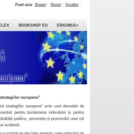
Font size
Bigger
Reset
Smaller
ELEX
BOOKSHOP EU
ERASMUS+
strategiilor europene”
ul strategiilor europene” este unul deosebit de
sențial pentru bunăstarea individului și pentru
ănătății publice, prevenției și promovării unui stil
mai evidentă.
 și schimb de idei între studenți, cadre didactice de