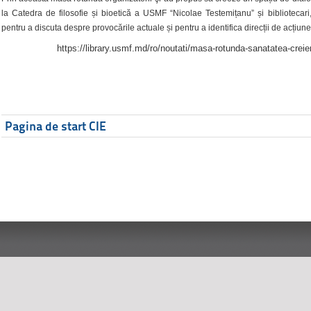
la Catedra de filosofie și bioetică a USMF “Nicolae Testemițanu” și bibliotecari,
pentru a discuta despre provocările actuale și pentru a identifica direcții de acțiune
https://library.usmf.md/ro/noutati/masa-rotunda-sanatatea-creier
Pagina de start CIE