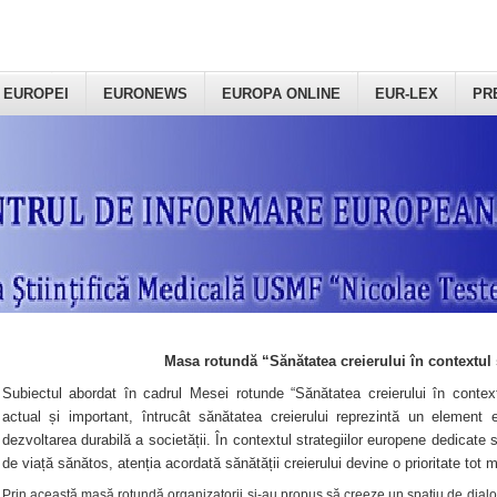
 EUROPEI
EURONEWS
EUROPA ONLINE
EUR-LEX
PR
Masa rotundă “Sănătatea creierului în contextul 
Subiectul abordat în cadrul Mesei rotunde “Sănătatea creierului în context
actual și important, întrucât sănătatea creierului reprezintă un element e
dezvoltarea durabilă a societății. În contextul strategiilor europene dedicate s
de viață sănătos, atenția acordată sănătății creierului devine o prioritate tot 
Prin această masă rotundă organizatorii şi-au propus să creeze un spațiu de dialog