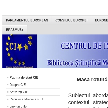
PARLAMENTUL EUROPEAN
CONSILIUL EUROPEI
EURON
ERASMUS+
Pagina de start CIE
Masa rotundă
Despre CIE
Activități CIE
Subiectul aborda
Republica Moldova și UE
contextul strat
Link-uri utile