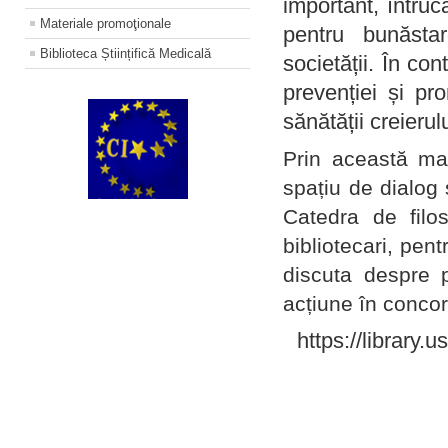
important, întruc
Materiale promoţionale
pentru bunăstar
Biblioteca Științifică Medicală
societății. În con
prevenției și pr
sănătății creierul
Prin această ma
spațiu de dialog 
Catedra de filo
bibliotecari, pent
discuta despre p
acțiune în concord
https://library.