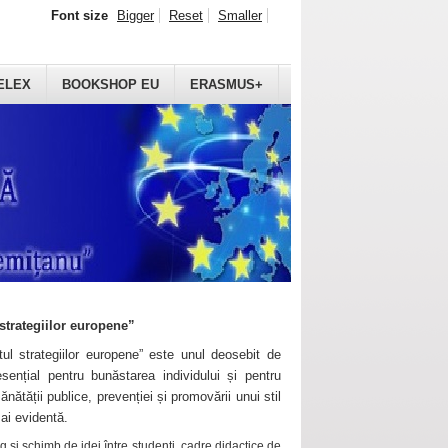
Font size
Bigger
Reset
Smaller
ELEX
BOOKSHOP EU
ERASMUS+
strategiilor europene”
ul strategiilor europene” este unul deosebit de
sențial pentru bunăstarea individului și pentru
ănătății publice, prevenției și promovării unui stil
mai evidentă.
 și schimb de idei între studenți, cadre didactice de