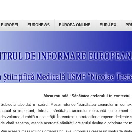
 EUROPEI
EURONEWS
EUROPA ONLINE
EUR-LEX
PR
Masa rotundă “Sănătatea creierului în contextul 
Subiectul abordat în cadrul Mesei rotunde “Sănătatea creierului în context
actual și important, întrucât sănătatea creierului reprezintă un element e
dezvoltarea durabilă a societății. În contextul strategiilor europene dedicate s
de viață sănătos, atenția acordată sănătății creierului devine o prioritate tot 
Prin această masă rotundă organizatorii şi-au propus să creeze un spațiu de dialog