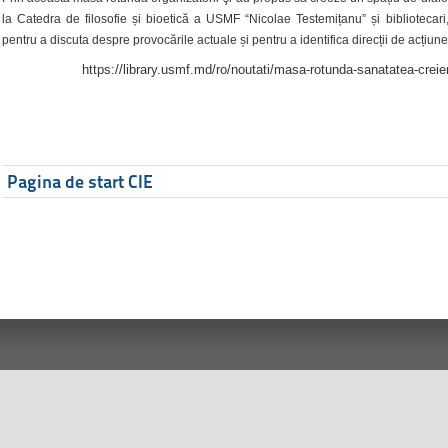
la Catedra de filosofie și bioetică a USMF “Nicolae Testemițanu” și bibliotecari,
pentru a discuta despre provocările actuale și pentru a identifica direcții de acțiune
https://library.usmf.md/ro/noutati/masa-rotunda-sanatatea-creier
Pagina de start CIE