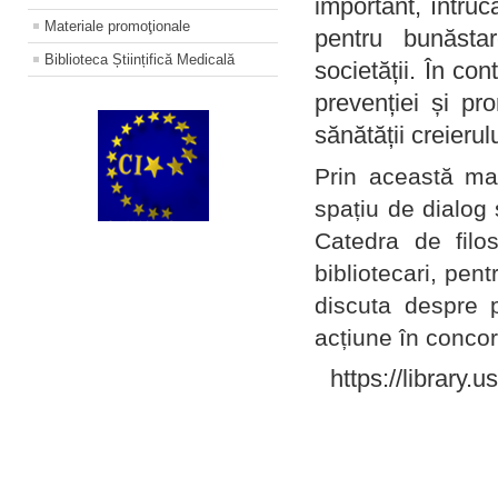
important, întruc
Materiale promoţionale
pentru bunăstar
Biblioteca Științifică Medicală
societății. În con
prevenției și pr
sănătății creierul
Prin această ma
spațiu de dialog 
Catedra de filo
bibliotecari, pent
discuta despre p
acțiune în concord
https://library.