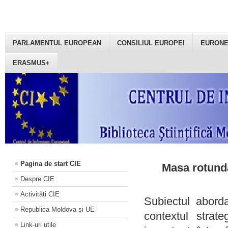
PARLAMENTUL EUROPEAN
CONSILIUL EUROPEI
EURON
ERASMUS+
Pagina de start CIE
Masa rotundă
Despre CIE
Activități CIE
Subiectul aborda
Republica Moldova și UE
contextul strat
Link-uri utile