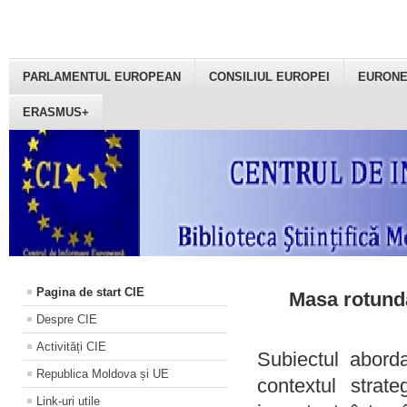
PARLAMENTUL EUROPEAN
CONSILIUL EUROPEI
EURON
ERASMUS+
Pagina de start CIE
Masa rotundă
Despre CIE
Activități CIE
Subiectul aborda
Republica Moldova și UE
contextul strat
Link-uri utile