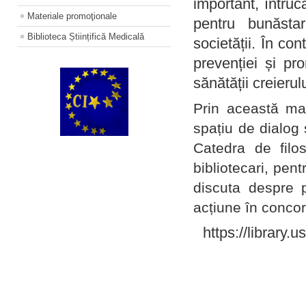
important, întruc
Materiale promoţionale
pentru bunăstar
Biblioteca Științifică Medicală
societății. În con
prevenției și pr
sănătății creierul
Prin această ma
spațiu de dialog 
Catedra de filo
bibliotecari, pent
discuta despre p
acțiune în concord
https://library.