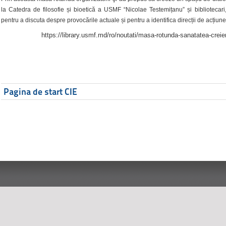
la Catedra de filosofie și bioetică a USMF “Nicolae Testemițanu” și bibliotecari,
pentru a discuta despre provocările actuale și pentru a identifica direcții de acțiune
https://library.usmf.md/ro/noutati/masa-rotunda-sanatatea-creier
Pagina de start CIE