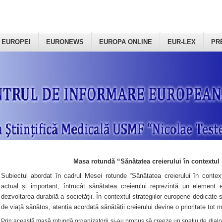
 EUROPEI
EURONEWS
EUROPA ONLINE
EUR-LEX
PR
Masa rotundă “Sănătatea creierului în contextul 
Subiectul abordat în cadrul Mesei rotunde “Sănătatea creierului în context
actual și important, întrucât sănătatea creierului reprezintă un element e
dezvoltarea durabilă a societății. În contextul strategiilor europene dedicate s
de viață sănătos, atenția acordată sănătății creierului devine o prioritate tot 
Prin această masă rotundă organizatorii şi-au propus să creeze un spațiu de dialog