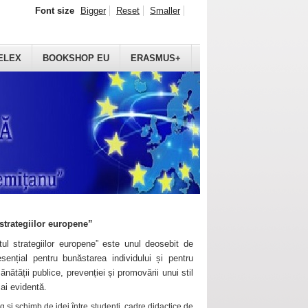
Font size
Bigger
Reset
Smaller
ELEX
BOOKSHOP EU
ERASMUS+
strategiilor europene”
ul strategiilor europene” este unul deosebit de
sențial pentru bunăstarea individului și pentru
ănătății publice, prevenției și promovării unui stil
mai evidentă.
 și schimb de idei între studenți, cadre didactice de