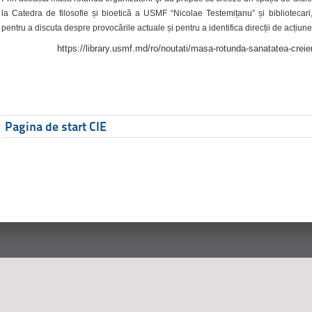
la Catedra de filosofie și bioetică a USMF “Nicolae Testemițanu” și bibliotecari,
pentru a discuta despre provocările actuale și pentru a identifica direcții de acțiune
https://library.usmf.md/ro/noutati/masa-rotunda-sanatatea-creier
Pagina de start CIE