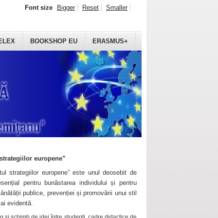
Font size
Bigger
Reset
Smaller
ELEX
BOOKSHOP EU
ERASMUS+
strategiilor europene”
ul strategiilor europene” este unul deosebit de
sențial pentru bunăstarea individului și pentru
ănătății publice, prevenției și promovării unui stil
mai evidentă.
 și schimb de idei între studenți, cadre didactice de