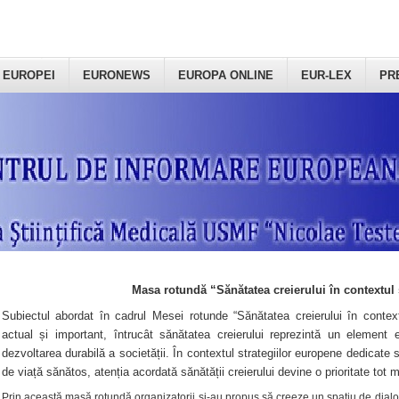
 EUROPEI
EURONEWS
EUROPA ONLINE
EUR-LEX
PR
Masa rotundă “Sănătatea creierului în contextul 
Subiectul abordat în cadrul Mesei rotunde “Sănătatea creierului în context
actual și important, întrucât sănătatea creierului reprezintă un element e
dezvoltarea durabilă a societății. În contextul strategiilor europene dedicate s
de viață sănătos, atenția acordată sănătății creierului devine o prioritate tot 
Prin această masă rotundă organizatorii şi-au propus să creeze un spațiu de dialog