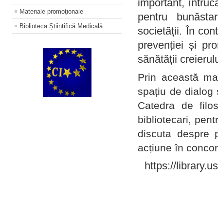
important, întruc
Materiale promoţionale
pentru bunăstar
Biblioteca Științifică Medicală
societății. În con
prevenției și pr
sănătății creierul
Prin această ma
spațiu de dialog 
Catedra de filo
bibliotecari, pent
discuta despre p
acțiune în concord
https://library.