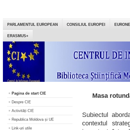
PARLAMENTUL EUROPEAN
CONSILIUL EUROPEI
EURON
ERASMUS+
Pagina de start CIE
Masa rotundă
Despre CIE
Activități CIE
Subiectul aborda
Republica Moldova și UE
contextul strat
Link-uri utile