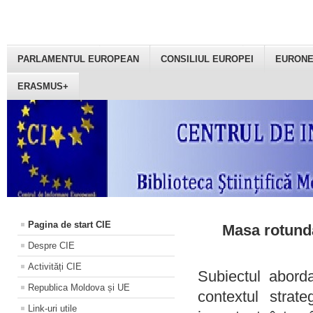
PARLAMENTUL EUROPEAN
CONSILIUL EUROPEI
EURON
ERASMUS+
Pagina de start CIE
Masa rotundă
Despre CIE
Activități CIE
Subiectul aborda
Republica Moldova și UE
contextul strat
Link-uri utile