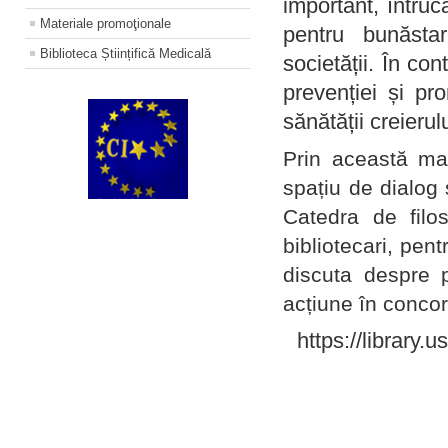
important, întruc
Materiale promoţionale
pentru bunăstar
Biblioteca Științifică Medicală
societății. În con
prevenției și pr
sănătății creierul
Prin această ma
spațiu de dialog 
Catedra de filo
bibliotecari, pent
discuta despre p
acțiune în concord
https://library.