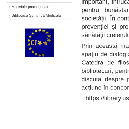
important, întruc
Materiale promoţionale
pentru bunăstar
Biblioteca Științifică Medicală
societății. În con
prevenției și pr
sănătății creierul
Prin această ma
spațiu de dialog 
Catedra de filo
bibliotecari, pent
discuta despre p
acțiune în concord
https://library.