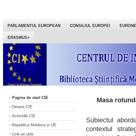
PARLAMENTUL EUROPEAN
CONSILIUL EUROPEI
EURON
ERASMUS+
Pagina de start CIE
Masa rotundă
Despre CIE
Activități CIE
Subiectul aborda
Republica Moldova și UE
contextul strat
Link-uri utile