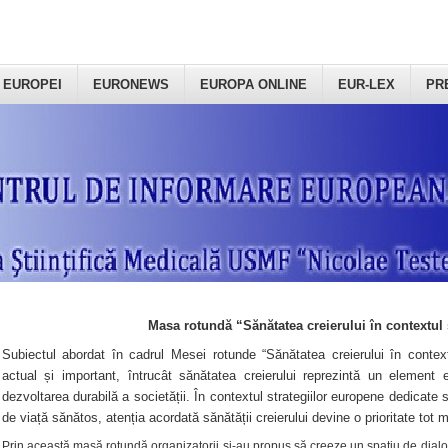
 EUROPEI
EURONEWS
EUROPA ONLINE
EUR-LEX
PR
Masa rotundă “Sănătatea creierului în contextul 
Subiectul abordat în cadrul Mesei rotunde “Sănătatea creierului în context
actual și important, întrucât sănătatea creierului reprezintă un element e
dezvoltarea durabilă a societății. În contextul strategiilor europene dedicate s
de viață sănătos, atenția acordată sănătății creierului devine o prioritate tot 
Prin această masă rotundă organizatorii şi-au propus să creeze un spațiu de dialog