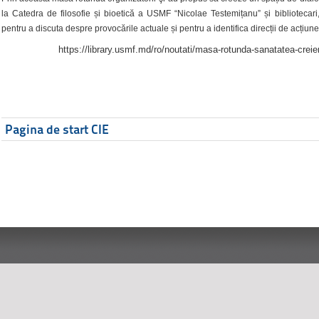
la Catedra de filosofie și bioetică a USMF “Nicolae Testemițanu” și bibliotecari,
pentru a discuta despre provocările actuale și pentru a identifica direcții de acțiune
https://library.usmf.md/ro/noutati/masa-rotunda-sanatatea-creier
Pagina de start CIE