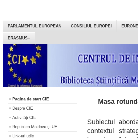
PARLAMENTUL EUROPEAN
CONSILIUL EUROPEI
EURON
ERASMUS+
Pagina de start CIE
Masa rotundă
Despre CIE
Activități CIE
Subiectul aborda
Republica Moldova și UE
contextul strat
Link-uri utile