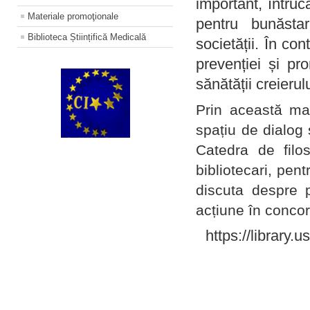
important, întruc
Materiale promoţionale
pentru bunăstar
Biblioteca Științifică Medicală
societății. În con
prevenției și pr
sănătății creierul
Prin această ma
spațiu de dialog 
Catedra de filo
bibliotecari, pent
discuta despre p
acțiune în concord
https://library.