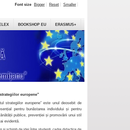
Font size
Bigger
Reset
Smaller
ELEX
BOOKSHOP EU
ERASMUS+
strategiilor europene”
ul strategiilor europene” este unul deosebit de
sențial pentru bunăstarea individului și pentru
ănătății publice, prevenției și promovării unui stil
mai evidentă.
 și schimb de idei între studenți, cadre didactice de