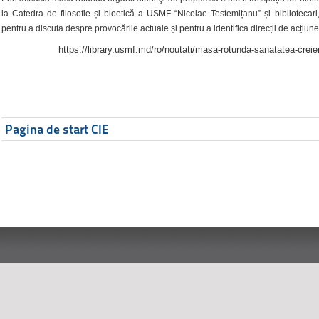
la Catedra de filosofie și bioetică a USMF “Nicolae Testemițanu” și bibliotecari,
pentru a discuta despre provocările actuale și pentru a identifica direcții de acțiune
https://library.usmf.md/ro/noutati/masa-rotunda-sanatatea-creier
Pagina de start CIE