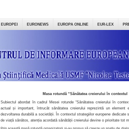
 EUROPEI
EURONEWS
EUROPA ONLINE
EUR-LEX
PR
Masa rotundă “Sănătatea creierului în contextul 
Subiectul abordat în cadrul Mesei rotunde “Sănătatea creierului în context
actual și important, întrucât sănătatea creierului reprezintă un element e
dezvoltarea durabilă a societății. În contextul strategiilor europene dedicate s
de viață sănătos, atenția acordată sănătății creierului devine o prioritate tot 
Prin această masă rotundă organizatorii şi-au propus să creeze un spațiu de dialog