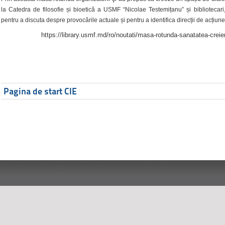
la Catedra de filosofie și bioetică a USMF “Nicolae Testemițanu” și bibliotecari,
pentru a discuta despre provocările actuale și pentru a identifica direcții de acțiune
https://library.usmf.md/ro/noutati/masa-rotunda-sanatatea-creier
Pagina de start CIE