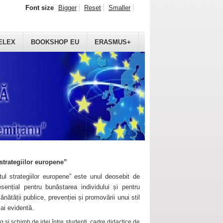
Font size
Bigger
Reset
Smaller
ELEX
BOOKSHOP EU
ERASMUS+
strategiilor europene”
ul strategiilor europene” este unul deosebit de
sențial pentru bunăstarea individului și pentru
ănătății publice, prevenției și promovării unui stil
mai evidentă.
 și schimb de idei între studenți, cadre didactice de