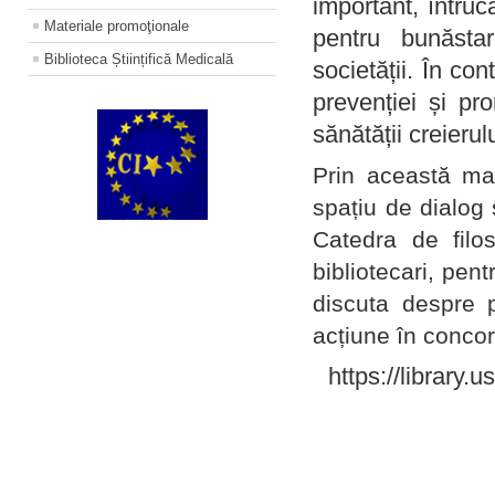
important, întruc
Materiale promoţionale
pentru bunăstar
Biblioteca Științifică Medicală
societății. În con
prevenției și pr
sănătății creierul
Prin această ma
spațiu de dialog 
Catedra de filo
bibliotecari, pent
discuta despre p
acțiune în concord
https://library.