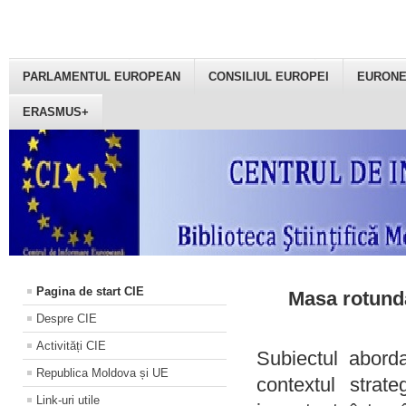
PARLAMENTUL EUROPEAN
CONSILIUL EUROPEI
EURON
ERASMUS+
Pagina de start CIE
Masa rotundă
Despre CIE
Activități CIE
Subiectul aborda
Republica Moldova și UE
contextul strat
Link-uri utile