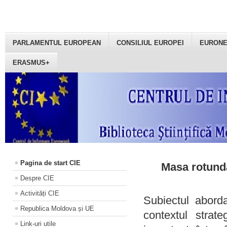
PARLAMENTUL EUROPEAN
CONSILIUL EUROPEI
EURON
ERASMUS+
Pagina de start CIE
Masa rotundă
Despre CIE
Activități CIE
Subiectul aborda
Republica Moldova și UE
contextul strat
Link-uri utile