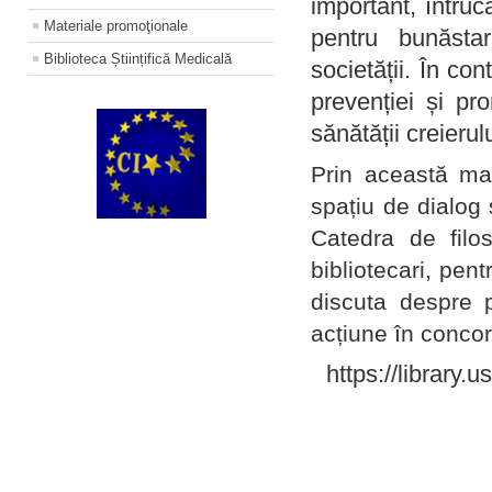
important, întruc
Materiale promoţionale
pentru bunăstar
Biblioteca Științifică Medicală
societății. În con
prevenției și pr
sănătății creierul
Prin această ma
spațiu de dialog 
Catedra de filo
bibliotecari, pent
discuta despre p
acțiune în concord
https://library.