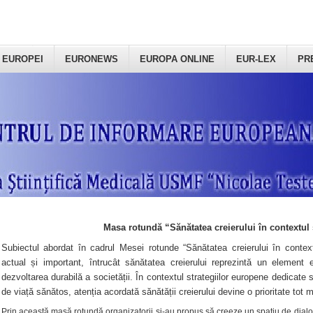
 EUROPEI
EURONEWS
EUROPA ONLINE
EUR-LEX
PR
Masa rotundă “Sănătatea creierului în contextul 
Subiectul abordat în cadrul Mesei rotunde “Sănătatea creierului în context
actual și important, întrucât sănătatea creierului reprezintă un element e
dezvoltarea durabilă a societății. În contextul strategiilor europene dedicate s
de viață sănătos, atenția acordată sănătății creierului devine o prioritate tot 
Prin această masă rotundă organizatorii şi-au propus să creeze un spațiu de dialog