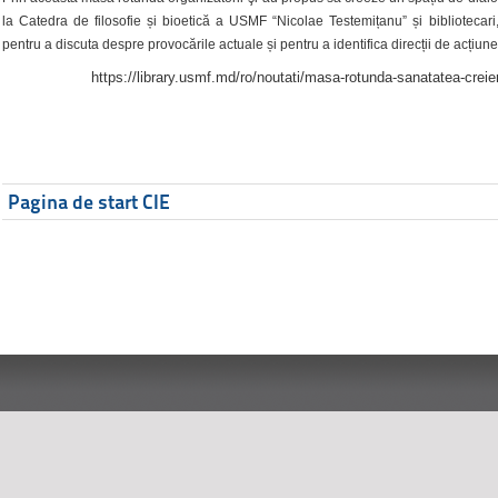
la Catedra de filosofie și bioetică a USMF “Nicolae Testemițanu” și bibliotecari,
pentru a discuta despre provocările actuale și pentru a identifica direcții de acțiune
https://library.usmf.md/ro/noutati/masa-rotunda-sanatatea-creier
Pagina de start CIE