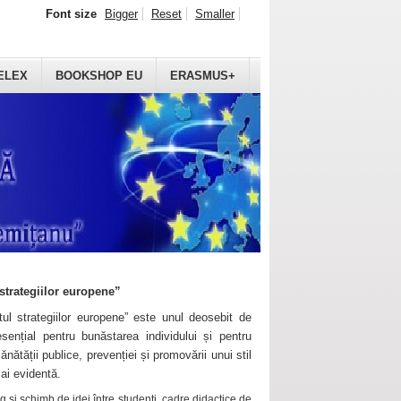
Font size
Bigger
Reset
Smaller
ELEX
BOOKSHOP EU
ERASMUS+
strategiilor europene”
ul strategiilor europene” este unul deosebit de
sențial pentru bunăstarea individului și pentru
ănătății publice, prevenției și promovării unui stil
mai evidentă.
 și schimb de idei între studenți, cadre didactice de