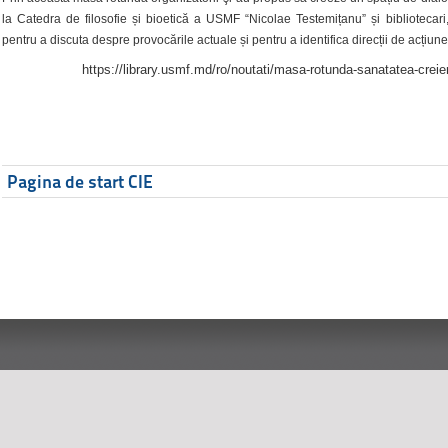
la Catedra de filosofie și bioetică a USMF “Nicolae Testemițanu” și bibliotecari,
pentru a discuta despre provocările actuale și pentru a identifica direcții de acțiune
https://library.usmf.md/ro/noutati/masa-rotunda-sanatatea-creier
Pagina de start CIE