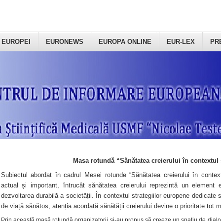
 EUROPEI
EURONEWS
EUROPA ONLINE
EUR-LEX
PR
Masa rotundă “Sănătatea creierului în contextul 
Subiectul abordat în cadrul Mesei rotunde “Sănătatea creierului în context
actual și important, întrucât sănătatea creierului reprezintă un element e
dezvoltarea durabilă a societății. În contextul strategiilor europene dedicate s
de viață sănătos, atenția acordată sănătății creierului devine o prioritate tot 
Prin această masă rotundă organizatorii şi-au propus să creeze un spațiu de dialog