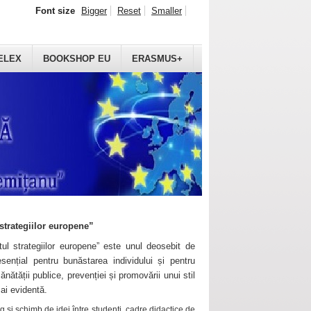
Font size
Bigger
Reset
Smaller
ELEX
BOOKSHOP EU
ERASMUS+
strategiilor europene”
ul strategiilor europene” este unul deosebit de
sențial pentru bunăstarea individului și pentru
ănătății publice, prevenției și promovării unui stil
mai evidentă.
 și schimb de idei între studenți, cadre didactice de