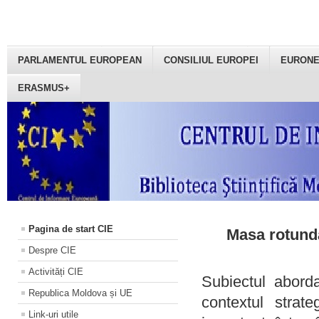
PARLAMENTUL EUROPEAN
CONSILIUL EUROPEI
EURON
ERASMUS+
Pagina de start CIE
Masa rotundă
Despre CIE
Activități CIE
Subiectul aborda
Republica Moldova și UE
contextul strat
Link-uri utile