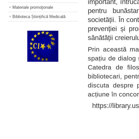
important, întruc
Materiale promoţionale
pentru bunăstar
Biblioteca Științifică Medicală
societății. În con
prevenției și pr
sănătății creierul
Prin această ma
spațiu de dialog 
Catedra de filo
bibliotecari, pent
discuta despre p
acțiune în concord
https://library.